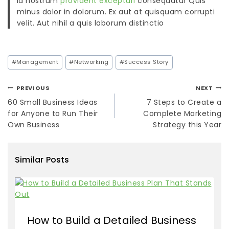
Id nostrum
provident excepturi
consequatur Quis
minus dolor in dolorum. Ex aut at quisquam corrupti
velit. Aut nihil a quis laborum distinctio
#
Management
#
Networking
#
Success Story
PREVIOUS
NEXT
60 Small Business Ideas
7 Steps to Create a
for Anyone to Run Their
Complete Marketing
Own Business
Strategy this Year
Similar Posts
How to Build a Detailed Business