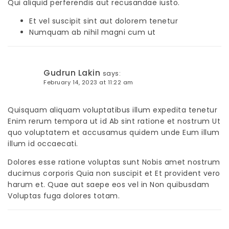
Qui aliquid perferendis aut recusandae iusto.
Et vel suscipit sint aut dolorem tenetur
Numquam ab nihil magni cum ut
Gudrun Lakin
says:
February 14, 2023 at 11:22 am
Quisquam aliquam voluptatibus illum expedita tenetur
Enim rerum tempora ut id Ab sint ratione et nostrum Ut
quo voluptatem et accusamus quidem unde Eum illum
illum id occaecati.
Dolores esse ratione voluptas sunt Nobis amet nostrum
ducimus corporis Quia non suscipit et Et provident vero
harum et. Quae aut saepe eos vel in Non quibusdam
Voluptas fuga dolores totam.