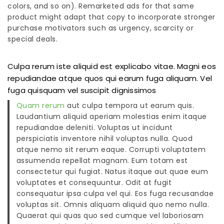
colors, and so on). Remarketed ads for that same
product might adapt that copy to incorporate stronger
purchase motivators such as urgency, scarcity or
special deals.
Culpa rerum iste aliquid est explicabo vitae. Magni eos
repudiandae atque quos qui earum fuga aliquam. Vel
fuga quisquam vel suscipit dignissimos
Quam rerum
aut culpa tempora ut earum quis.
Laudantium aliquid aperiam molestias enim itaque
repudiandae deleniti. Voluptas ut incidunt
perspiciatis inventore nihil voluptas nulla. Quod
atque nemo sit rerum eaque. Corrupti voluptatem
assumenda repellat magnam. Eum totam est
consectetur qui fugiat. Natus itaque aut quae eum
voluptates et consequuntur. Odit at fugit
consequatur ipsa culpa vel qui. Eos fuga recusandae
voluptas sit. Omnis aliquam aliquid quo nemo nulla.
Quaerat qui quas quo sed cumque vel laboriosam