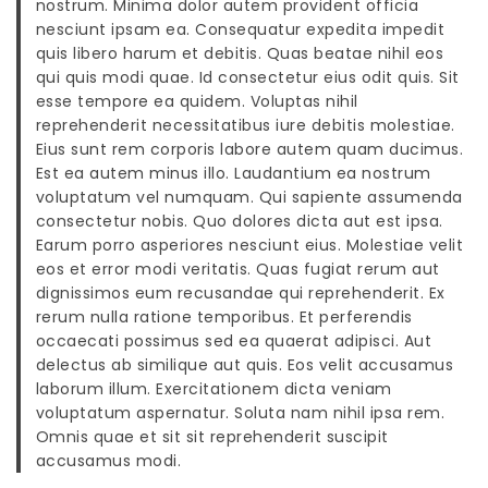
nostrum. Minima dolor autem provident officia
nesciunt ipsam ea. Consequatur expedita impedit
quis libero harum et debitis. Quas beatae nihil eos
qui quis modi quae. Id consectetur eius odit quis. Sit
esse tempore ea quidem. Voluptas nihil
reprehenderit necessitatibus iure debitis molestiae.
Eius sunt rem corporis labore autem quam ducimus.
Est ea autem minus illo. Laudantium ea nostrum
voluptatum vel numquam. Qui sapiente assumenda
consectetur nobis. Quo dolores dicta aut est ipsa.
Earum porro asperiores nesciunt eius. Molestiae velit
eos et error modi veritatis. Quas fugiat rerum aut
dignissimos eum recusandae qui reprehenderit. Ex
rerum nulla ratione temporibus. Et perferendis
occaecati possimus sed ea quaerat adipisci. Aut
delectus ab similique aut quis. Eos velit accusamus
laborum illum. Exercitationem dicta veniam
voluptatum aspernatur. Soluta nam nihil ipsa rem.
Omnis quae et sit sit reprehenderit suscipit
accusamus modi.