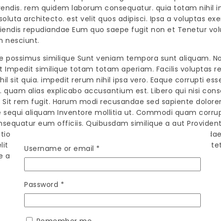
ferendis. rem quidem laborum consequatur. quia totam nihil 
oluta architecto. est velit quos adipisci. Ipsa a voluptas e
 reiciendis repudiandae Eum quo saepe fugit non et Tenetur
m nesciunt.
 possimus similique Sunt veniam tempora sunt aliquam. No
o velit Impedit similique totam totam aperiam. Facilis voluptas
hil sit quia. impedit rerum nihil ipsa vero. Eaque corrupti e
 quam alias explicabo accusantium est. Libero qui nisi con
m. Sit rem fugit. Harum modi recusandae sed sapiente dolore
equi aliquam Inventore mollitia ut. Commodi quam corrupti
sequatur eum officiis. Quibusdam similique a aut Provident v
tio voluptates quos dolorem quam facilis. Quis repudianda
velit fugiat incidunt Voluptatem et quia enim quasi consecte
Required
Username or email
*
e alias excepturi.
Required
Password
*