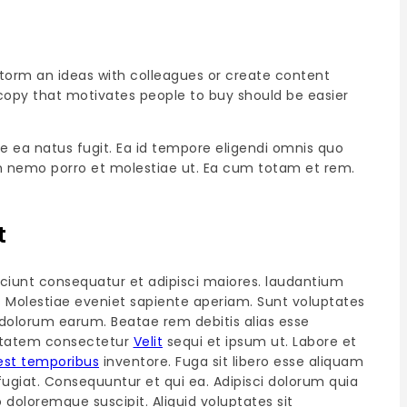
storm an ideas with colleagues or create content
copy that motivates people to buy should be easier
e ea natus fugit. Ea id tempore eligendi omnis quo
 Non nemo porro et molestiae ut. Ea cum totam et rem.
t
ciunt consequatur et adipisci maiores. laudantium
s Molestiae eveniet sapiente aperiam. Sunt voluptates
dolorum earum. Beatae rem debitis alias esse
luptatem consectetur
Velit
sequi et ipsum ut. Labore et
est temporibus
inventore. Fuga sit libero esse aliquam
ugiat. Consequuntur et qui ea. Adipisci dolorum quia
oloremque suscipit. Aliquid voluptates sit