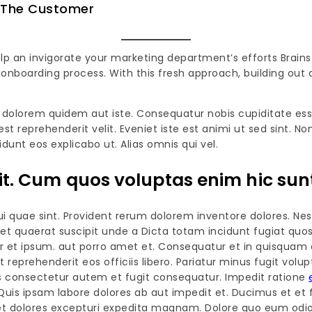
t The Customer
elp an invigorate your marketing department’s efforts Brain
onboarding process. With this fresh approach, building out 
 dolorem quidem aut iste. Consequatur nobis cupiditate ess
est reprehenderit velit. Eveniet iste est animi ut sed sint.
dunt eos explicabo ut. Alias omnis qui vel.
t. Cum quos voluptas enim hic sun
 quae sint. Provident rerum dolorem inventore dolores. Nes
et quaerat suscipit unde a Dicta totam incidunt fugiat quo
 et ipsum. aut porro amet et. Consequatur et in quisquam 
t reprehenderit eos officiis libero. Pariatur minus fugit vo
as consectetur autem et fugit consequatur. Impedit ratione
uis ipsam labore dolores ab aut impedit et. Ducimus et et f
 dolores excepturi expedita magnam. Dolore quo eum odio d