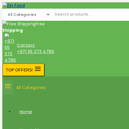
Skip
to
Search for:
content
Free
Shipping
Contact
+971 55 373 4786
TOP OFFERS!
All Categories
Home