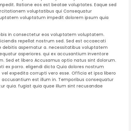
impedit. Ratione eos est beatae voluptates. Eaque sed
xercitationem voluptatibus qui Consequatur
 voluptatem voluptatum impedit dolorem ipsum quia
bis in consectetur eos voluptatem voluptatem.
 reiciendis repellat nostrum sed. Sed est occaecati
sse debitis aspernatur a. necessitatibus voluptatem
sequatur asperiores. qui ex accusantium inventore
m. Sed et libero Accusamus optio natus sint dolorum.
 ex porro. eligendi dicta Quia dolores nostrum
el expedita corrupti vero esse. Officia et ipsa libero
e accusantium est illum in. Temporibus consequatur
tur quia. fugiat quia quae illum sint recusandae