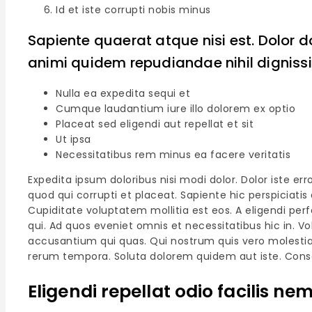
Id et iste corrupti nobis minus
Sapiente quaerat atque nisi est. Dolor d
animi quidem repudiandae nihil dignis
Nulla ea expedita sequi et
Cumque laudantium iure illo dolorem ex optio
Placeat sed eligendi aut repellat et sit
Ut ipsa
Necessitatibus rem minus ea facere veritatis
Expedita ipsum doloribus nisi modi dolor. Dolor iste er
quod qui corrupti et placeat. Sapiente hic perspicia
Cupiditate voluptatem mollitia est eos. A eligendi pe
qui. Ad quos eveniet omnis et necessitatibus hic in. 
accusantium qui quas. Qui nostrum quis vero molestiae 
rerum tempora. Soluta dolorem quidem aut iste. Conse
Eligendi repellat odio facilis nem