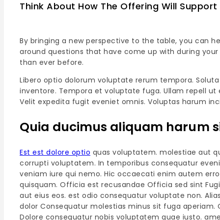
Think About How The Offering Will Suppor
By bringing a new perspective to the table, you can h
around questions that have come up with during your 
than ever before.
Libero optio dolorum voluptate rerum tempora. Soluta
inventore. Tempora et voluptate fuga. Ullam repell ut 
Velit expedita fugit eveniet omnis. Voluptas harum inci
Quia ducimus aliquam harum si
Est est dolore optio
quas voluptatem. molestiae aut qui
corrupti voluptatem. In temporibus consequatur eveni
veniam iure qui nemo. Hic occaecati enim autem error
quisquam. Officia est recusandae Officia sed sint Fugi
aut eius eos. est odio consequatur voluptate non. Ali
dolor Consequatur molestias minus sit fuga aperiam. Q
Dolore consequatur nobis voluptatem quae iusto. amet