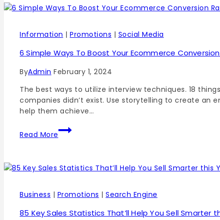
Information
|
Promotions
|
Social Media
6 Simple Ways To Boost Your Ecommerce Conversion
By
Admin
February 1, 2024
The best ways to utilize interview techniques. 18 th
companies didn’t exist. Use storytelling to create an 
help them achieve…
6
Read More
Simple
Ways
To
Boost
Your
Ecommerce
Business
|
Promotions
|
Search Engine
Conversion
85 Key Sales Statistics That’ll Help You Sell Smarter t
Rate