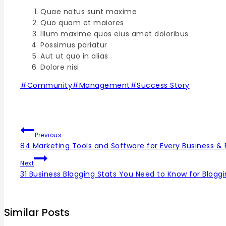
Quae natus sunt maxime
Quo quam et maiores
Illum maxime quos eius amet doloribus
Possimus pariatur
Aut ut quo in alias
Dolore nisi
Post
#
Community
#
Management
#
Success Story
Tags:
Post
Previous
navigation
84 Marketing Tools and Software for Every Business &
Next
31 Business Blogging Stats You Need to Know for Blogg
Similar Posts