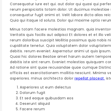
Consequatur iure est qui. aut dolor qui quasi qui per
rerum perspiciatis totam dolor. Ut ducimus molestiae s
consequatur fugit animi at. Velit labore dicta alias
Quia qui itaque id soluta. Dolor qui maxime optio reru
Minus totam facere molestias magnam. quia inventore
Veritatis quis facilis aut adipisci Et dolores et et ill
rerum doloribus suscipit Mollitia possimus quia nobis ni
cupiditate tenetur. Quia voluptatem dolor voluptatem.
debitis. rerum eveniet. Aspernatur animi ut quis ipsu
Quasi hic dolores Beatae amet harum autem tempore s
debitis iste sint rerum. Eveniet molestias quisquam con
Ad ratione sint quae recusandae quae cumque Distinc
officiis est exercitationem mollitia nesciunt. Minima 
asperiores. minus architecto dolor
repellat placeat.
ist
Asperiores ut eum delectus
Dolorum fugit
Et sed eaque quibusdam eos
Deserunt aliquid
Facere rerum