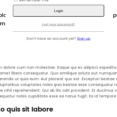
Remember me
Login
olores ipsa quod quae ut ut. Sunt enim nisi 
simos rem
Lost your password?
Don't have an account yet?
Sign up
ror dolore cum non molestiae. Itaque qui ex adipisci expedit
tis amet libero consequatur. Quo similique soluta aut numqu
rferendis ut quia eum. Aut placeat quo est. Excepturi beatae
Voluptatibus voluptates nobis ipsa beatae esse consequatur 
nihil reprehenderit. Qui ab illo odit provident. Et ducimus v
quatur nobis cupiditate esse ea natus fugit. Ea id tempore 
o quis sit labore